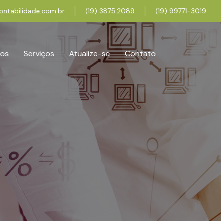
ontabilidade.com.br
(19) 3875.2089
(19) 99771-3019
os
Serviços
Atualize-se
Contato