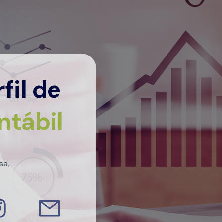
fil de
ntábil
sa,